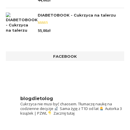
44,00
zł
5.00
na 5
DIABETOBOOK - Cukrzyca na talerzu
Oceniono
55,00
zł
5.00
na 5
FACEBOOK
blogdietolog
Cukrzyca nie musi być chaosem.
Tłumaczę naukę na
codzienne decyzje
Sama żyję z T1D od lat
Autorka 3
książek | PZWL
Zacznij tutaj