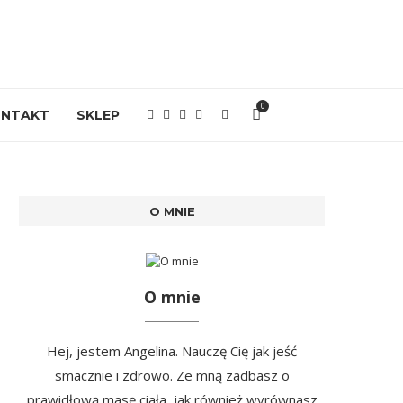
0
ONTAKT
SKLEP
O MNIE
O mnie
Hej, jestem Angelina. Nauczę Cię jak jeść
smacznie i zdrowo. Ze mną zadbasz o
prawidłową masę ciała, jak również wyrównasz