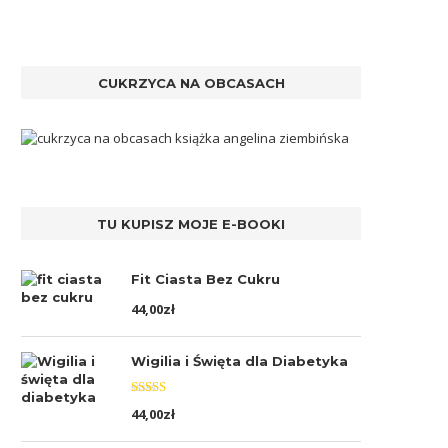
CUKRZYCA NA OBCASACH
TU KUPISZ MOJE E-BOOKI
Fit Ciasta Bez Cukru
44,00
zł
Wigilia i Święta dla Diabetyka
Oceniono
44,00
zł
5.00
na 5