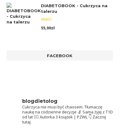
DIABETOBOOK - Cukrzyca na
talerzu
Oceniono
55,00
zł
5.00
na 5
FACEBOOK
blogdietolog
Cukrzyca nie musi być chaosem.
Tłumaczę
naukę na codzienne decyzje 🔬
Sama żyję z T1D
od lat 👩‍⚕️
Autorka 3 książek | PZWL
👇 Zacznij
tutaj