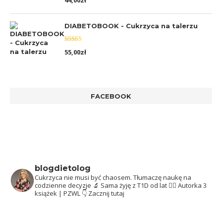
44,00
zł
5.00
na 5
DIABETOBOOK - Cukrzyca na talerzu
Oceniono
55,00
zł
5.00
na 5
FACEBOOK
blogdietolog
Cukrzyca nie musi być chaosem.
Tłumaczę naukę na
codzienne decyzje 🔬
Sama żyję z T1D od lat 👩‍⚕️
Autorka 3
książek | PZWL
👇 Zacznij tutaj