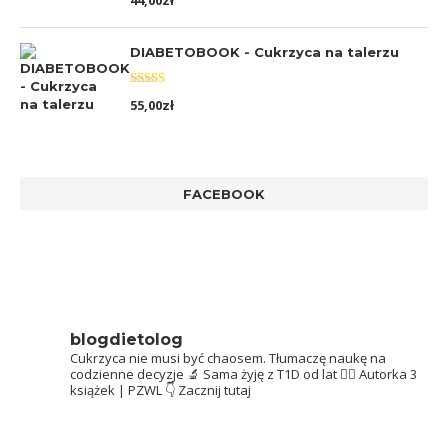
44,00
zł
5.00
na 5
DIABETOBOOK - Cukrzyca na talerzu
Oceniono
55,00
zł
5.00
na 5
FACEBOOK
blogdietolog
Cukrzyca nie musi być chaosem.
Tłumaczę naukę na
codzienne decyzje 🔬
Sama żyję z T1D od lat 👩‍⚕️
Autorka 3
książek | PZWL
👇 Zacznij tutaj