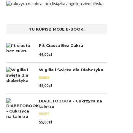
TU KUPISZ MOJE E-BOOKI
Fit Ciasta Bez Cukru
44,00
zł
Wigilia i Święta dla Diabetyka
Oceniono
44,00
zł
5.00
na 5
DIABETOBOOK - Cukrzyca na
talerzu
Oceniono
55,00
zł
5.00
na 5