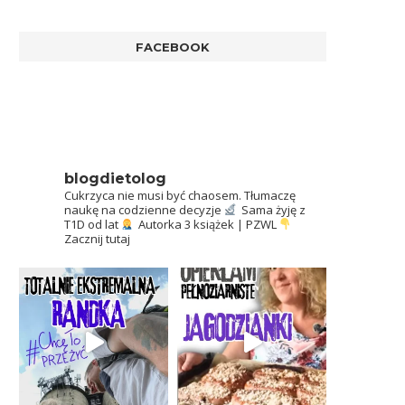
FACEBOOK
blogdietolog
Cukrzyca nie musi być chaosem.
Tłumaczę
naukę na codzienne decyzje
Sama żyję z
T1D od lat
Autorka 3 książek | PZWL
Zacznij tutaj