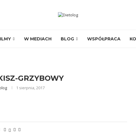
ILMY
W MEDIACH
BLOG
WSPÓŁPRACA
K
KISZ-GRZYBOWY
olog
1 sierpnia, 2017