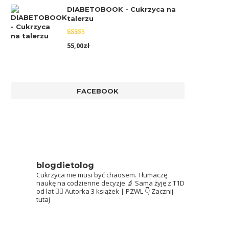
DIABETOBOOK - Cukrzyca na
talerzu
Oceniono
55,00
zł
5.00
na 5
FACEBOOK
blogdietolog
Cukrzyca nie musi być chaosem.
Tłumaczę
naukę na codzienne decyzje 🔬
Sama żyję z T1D
od lat 👩‍⚕️
Autorka 3 książek | PZWL
👇 Zacznij
tutaj