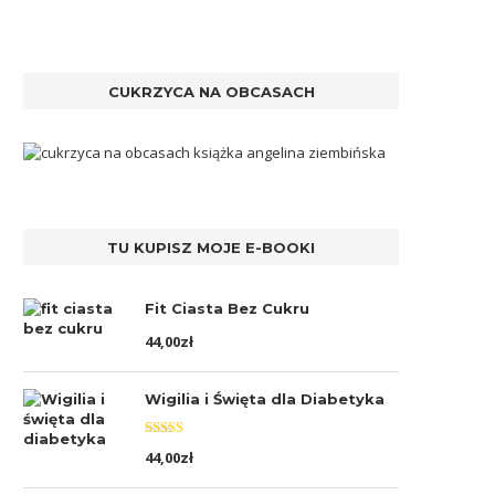
CUKRZYCA NA OBCASACH
TU KUPISZ MOJE E-BOOKI
Fit Ciasta Bez Cukru
44,00
zł
Wigilia i Święta dla Diabetyka
Oceniono
44,00
zł
5.00
na 5