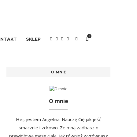
0
ONTAKT
SKLEP
O MNIE
O mnie
Hej, jestem Angelina. Nauczę Cię jak jeść
smacznie i zdrowo. Ze mną zadbasz o
prawidłową masę ciała, jak również wyrównasz