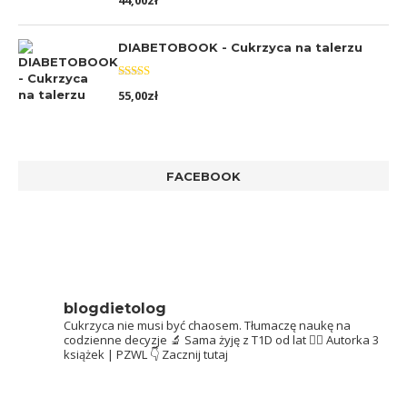
44,00
zł
5.00
na 5
DIABETOBOOK - Cukrzyca na talerzu
Oceniono
55,00
zł
5.00
na 5
FACEBOOK
blogdietolog
Cukrzyca nie musi być chaosem.
Tłumaczę naukę na
codzienne decyzje 🔬
Sama żyję z T1D od lat 👩‍⚕️
Autorka 3
książek | PZWL
👇 Zacznij tutaj