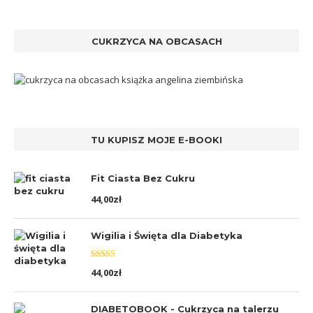
CUKRZYCA NA OBCASACH
TU KUPISZ MOJE E-BOOKI
Fit Ciasta Bez Cukru
44,00
zł
Wigilia i Święta dla Diabetyka
Oceniono
44,00
zł
5.00
na 5
DIABETOBOOK - Cukrzyca na talerzu