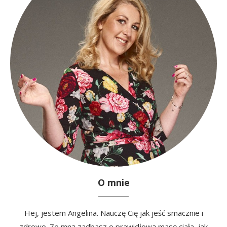
O mnie
Hej, jestem Angelina. Nauczę Cię jak jeść smacznie i
zdrowo. Ze mną zadbasz o prawidłową masę ciała, jak