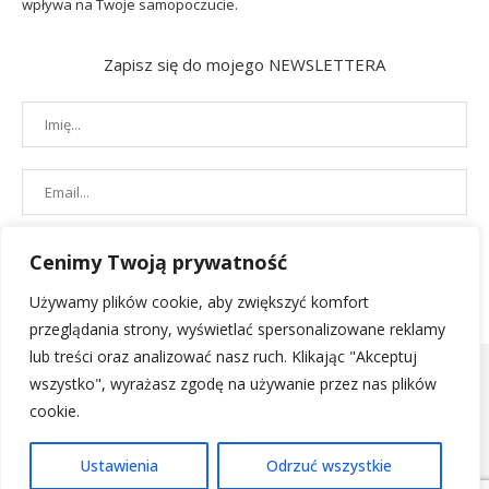
wpływa na Twoje samopoczucie.
Zapisz się do mojego NEWSLETTERA
Cenimy Twoją prywatność
Używamy plików cookie, aby zwiększyć komfort
przeglądania strony, wyświetlać spersonalizowane reklamy
lub treści oraz analizować nasz ruch. Klikając "Akceptuj
wszystko", wyrażasz zgodę na używanie przez nas plików
cookie.
POLITYKA PRYWATNOŚCI
|
REGULAMIN SKLEPU
| 2019 - All Right
Ustawienia
Odrzuć wszystkie
Reserved. Designed and Developed by
PenciDesign