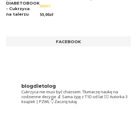
Oceniono
55,00
zł
5.00
na 5
FACEBOOK
blogdietolog
Cukrzyca nie musi być chaosem.
Tłumaczę naukę na
codzienne decyzje 🔬
Sama żyję z T1D od lat 👩‍⚕️
Autorka 3
książek | PZWL
👇 Zacznij tutaj