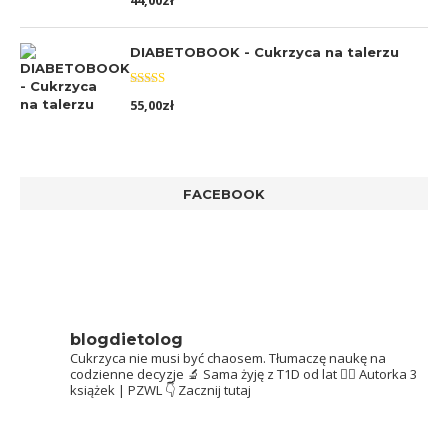
44,00
zł
5.00
na 5
DIABETOBOOK - Cukrzyca na talerzu
Oceniono
55,00
zł
5.00
na 5
FACEBOOK
blogdietolog
Cukrzyca nie musi być chaosem.
Tłumaczę naukę na
codzienne decyzje 🔬
Sama żyję z T1D od lat 👩‍⚕️
Autorka 3
książek | PZWL
👇 Zacznij tutaj