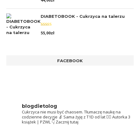
44,00
zł
5.00
na 5
DIABETOBOOK - Cukrzyca na talerzu
Oceniono
55,00
zł
5.00
na 5
FACEBOOK
blogdietolog
Cukrzyca nie musi być chaosem.
Tłumaczę naukę na
codzienne decyzje 🔬
Sama żyję z T1D od lat 👩‍⚕️
Autorka 3
książek | PZWL
👇 Zacznij tutaj