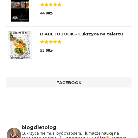
Oceniono
44,00
zł
5.00
na 5
DIABETOBOOK - Cukrzyca na talerzu
Oceniono
55,00
zł
5.00
na 5
FACEBOOK
blogdietolog
Cukrzyca nie musi być chaosem.
Tłumaczę naukę na