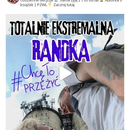
codzienne decyzje
Sama żyję z T1D od lat
Autorka 3
książek | PZWL
Zacznij tutaj