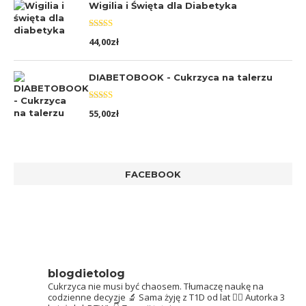
Wigilia i Święta dla Diabetyka
Oceniono
44,00
zł
5.00
na 5
DIABETOBOOK - Cukrzyca na talerzu
Oceniono
55,00
zł
5.00
na 5
FACEBOOK
blogdietolog
Cukrzyca nie musi być chaosem.
Tłumaczę naukę na
codzienne decyzje 🔬
Sama żyję z T1D od lat 👩‍⚕️
Autorka 3