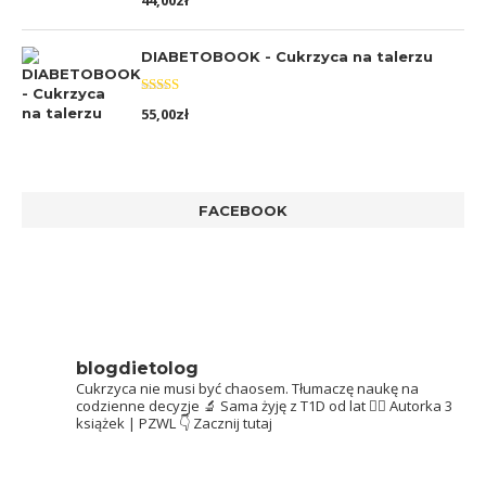
44,00
zł
5.00
na 5
DIABETOBOOK - Cukrzyca na talerzu
Oceniono
55,00
zł
5.00
na 5
FACEBOOK
blogdietolog
Cukrzyca nie musi być chaosem.
Tłumaczę naukę na
codzienne decyzje 🔬
Sama żyję z T1D od lat 👩‍⚕️
Autorka 3
książek | PZWL
👇 Zacznij tutaj