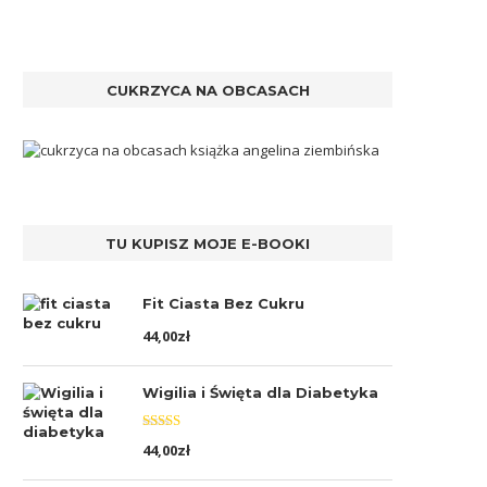
CUKRZYCA NA OBCASACH
TU KUPISZ MOJE E-BOOKI
Fit Ciasta Bez Cukru
44,00
zł
Wigilia i Święta dla Diabetyka
Oceniono
44,00
zł
5.00
na 5