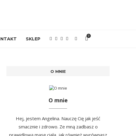
0
ONTAKT
SKLEP
O MNIE
O mnie
Hej, jestem Angelina. Nauczę Cię jak jeść
smacznie i zdrowo. Ze mną zadbasz o
prawidłową masę ciała, jak również wyrównasz