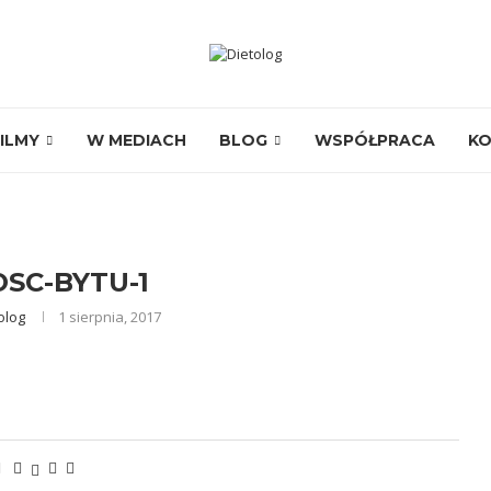
ILMY
W MEDIACH
BLOG
WSPÓŁPRACA
K
SC-BYTU-1
olog
1 sierpnia, 2017