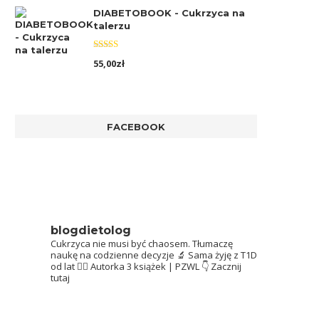
DIABETOBOOK - Cukrzyca na
talerzu
Oceniono
55,00
zł
5.00
na 5
FACEBOOK
blogdietolog
Cukrzyca nie musi być chaosem.
Tłumaczę
naukę na codzienne decyzje 🔬
Sama żyję z T1D
od lat 👩‍⚕️
Autorka 3 książek | PZWL
👇 Zacznij
tutaj