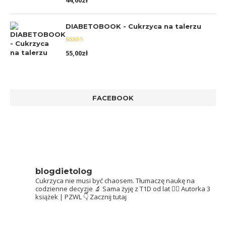
44,00
zł
5.00
na 5
DIABETOBOOK - Cukrzyca na talerzu
Oceniono
55,00
zł
5.00
na 5
FACEBOOK
blogdietolog
Cukrzyca nie musi być chaosem.
Tłumaczę naukę na
codzienne decyzje 🔬
Sama żyję z T1D od lat 👩‍⚕️
Autorka 3
książek | PZWL
👇 Zacznij tutaj