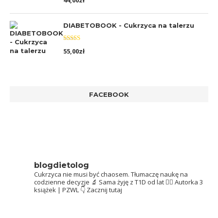
44,00
zł
5.00
na 5
DIABETOBOOK - Cukrzyca na talerzu
Oceniono
55,00
zł
5.00
na 5
FACEBOOK
blogdietolog
Cukrzyca nie musi być chaosem.
Tłumaczę naukę na
codzienne decyzje 🔬
Sama żyję z T1D od lat 👩‍⚕️
Autorka 3
książek | PZWL
👇 Zacznij tutaj