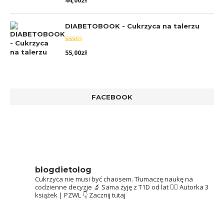
44,00
zł
5.00
na 5
DIABETOBOOK - Cukrzyca na talerzu
Oceniono
55,00
zł
5.00
na 5
FACEBOOK
blogdietolog
Cukrzyca nie musi być chaosem.
Tłumaczę naukę na
codzienne decyzje 🔬
Sama żyję z T1D od lat 👩‍⚕️
Autorka 3
książek | PZWL
👇 Zacznij tutaj