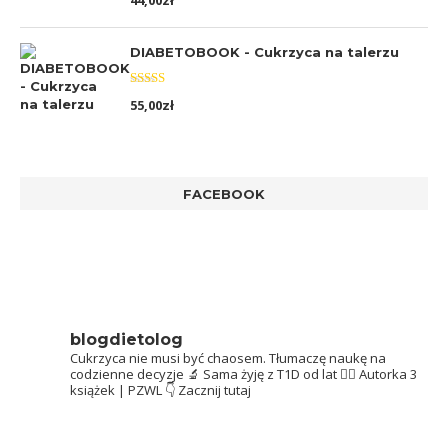
44,00
zł
5.00
na 5
DIABETOBOOK - Cukrzyca na talerzu
Oceniono
55,00
zł
5.00
na 5
FACEBOOK
blogdietolog
Cukrzyca nie musi być chaosem.
Tłumaczę naukę na
codzienne decyzje 🔬
Sama żyję z T1D od lat 👩‍⚕️
Autorka 3
książek | PZWL
👇 Zacznij tutaj