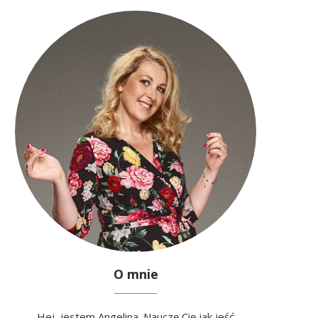
O mnie
Hej, jestem Angelina. Nauczę Cię jak jeść