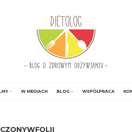
ILMY
W MEDIACH
BLOG
WSPÓŁPRACA
KO
ECZONYWFOLII