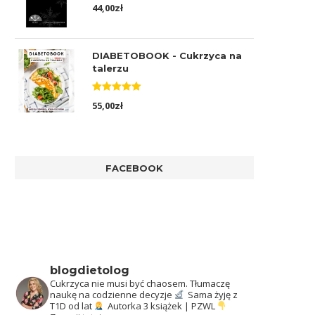
Oceniono
44,00
zł
5.00
na 5
DIABETOBOOK - Cukrzyca na
talerzu
Oceniono
55,00
zł
5.00
na 5
FACEBOOK
blogdietolog
Cukrzyca nie musi być chaosem.
Tłumaczę
naukę na codzienne decyzje
Sama żyję z
T1D od lat
Autorka 3 książek | PZWL