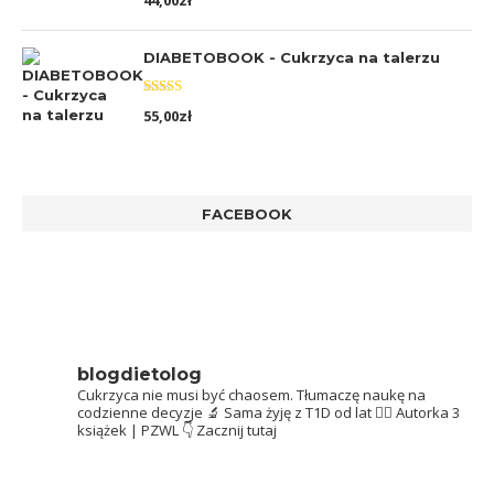
44,00
zł
5.00
na 5
DIABETOBOOK - Cukrzyca na talerzu
Oceniono
55,00
zł
5.00
na 5
FACEBOOK
blogdietolog
Cukrzyca nie musi być chaosem.
Tłumaczę naukę na
codzienne decyzje 🔬
Sama żyję z T1D od lat 👩‍⚕️
Autorka 3
książek | PZWL
👇 Zacznij tutaj