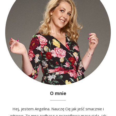
O mnie
Hej, jestem Angelina. Nauczę Cię jak jeść smacznie i
zdrowo. Ze mną zadbasz o prawidłową masę ciała, jak