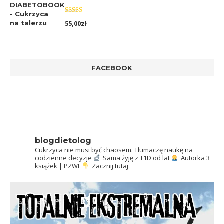
Oceniono
55,00
zł
5.00
na 5
FACEBOOK
blogdietolog
Cukrzyca nie musi być chaosem.
Tłumaczę naukę na
codzienne decyzje
Sama żyję z T1D od lat
Autorka 3
książek | PZWL
Zacznij tutaj