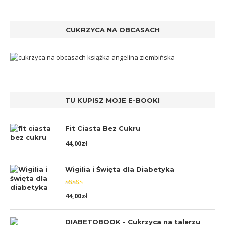
CUKRZYCA NA OBCASACH
TU KUPISZ MOJE E-BOOKI
Fit Ciasta Bez Cukru
44,00
zł
Wigilia i Święta dla Diabetyka
Oceniono
44,00
zł
5.00
na 5
DIABETOBOOK - Cukrzyca na talerzu