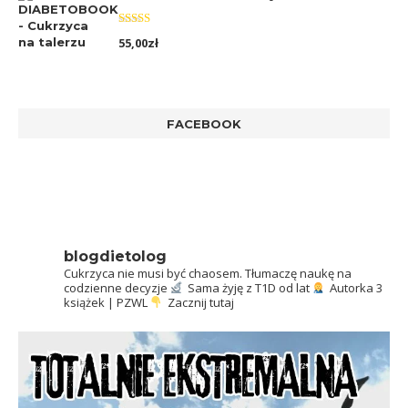
Oceniono
55,00
zł
5.00
na 5
FACEBOOK
blogdietolog
Cukrzyca nie musi być chaosem.
Tłumaczę naukę na
codzienne decyzje
Sama żyję z T1D od lat
Autorka 3
książek | PZWL
Zacznij tutaj