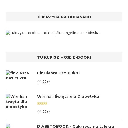
CUKRZYCA NA OBCASACH
TU KUPISZ MOJE E-BOOKI
Fit Ciasta Bez Cukru
44,00
zł
Wigilia i Święta dla Diabetyka
Oceniono
44,00
zł
5.00
na 5
DIABETOBOOK - Cukrzyca na talerzu