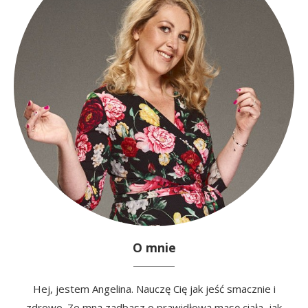
O mnie
Hej, jestem Angelina. Nauczę Cię jak jeść smacznie i
zdrowo. Ze mną zadbasz o prawidłową masę ciała, jak