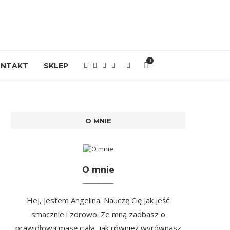
0
ONTAKT
SKLEP
O MNIE
O mnie
Hej, jestem Angelina. Nauczę Cię jak jeść
smacznie i zdrowo. Ze mną zadbasz o
prawidłową masę ciała, jak również wyrównasz