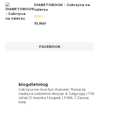
DIABETOBOOK - Cukrzyca na
talerzu
Oceniono
55,00
zł
5.00
na 5
FACEBOOK
blogdietolog
Cukrzyca nie musi być chaosem.
Tłumaczę
naukę na codzienne decyzje 🔬
Sama żyję z T1D
od lat 👩‍⚕️
Autorka 3 książek | PZWL
👇 Zacznij
tutaj