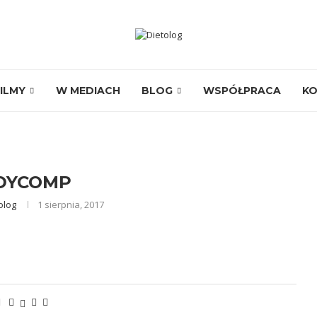
ILMY
W MEDIACH
BLOG
WSPÓŁPRACA
K
DYCOMP
olog
1 sierpnia, 2017