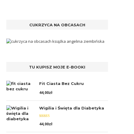
CUKRZYCA NA OBCASACH
TU KUPISZ MOJE E-BOOKI
Fit Ciasta Bez Cukru
44,00
zł
Wigilia i Święta dla Diabetyka
Oceniono
44,00
zł
5.00
na 5