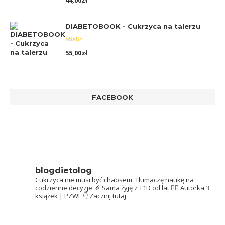
44,00
zł
5.00
na 5
DIABETOBOOK - Cukrzyca na talerzu
Oceniono
55,00
zł
5.00
na 5
FACEBOOK
blogdietolog
Cukrzyca nie musi być chaosem.
Tłumaczę naukę na
codzienne decyzje 🔬
Sama żyję z T1D od lat 👩‍⚕️
Autorka 3
książek | PZWL
👇 Zacznij tutaj