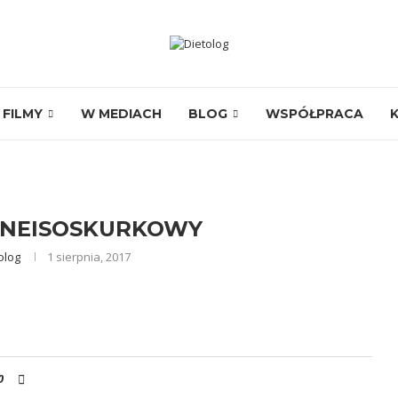
FILMY
W MEDIACH
BLOG
WSPÓŁPRACA
BNEISOSKURKOWY
olog
1 sierpnia, 2017
0