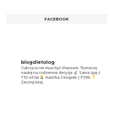
FACEBOOK
blogdietolog
Cukrzyca nie musi być chaosem.
Tłumaczę
naukę na codzienne decyzje
Sama żyję z
T1D od lat
Autorka 3 książek | PZWL
Zacznij tutaj