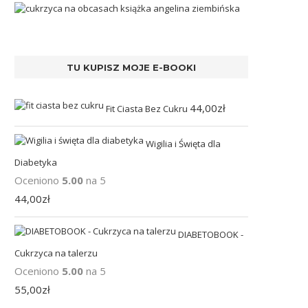
TU KUPISZ MOJE E-BOOKI
44,00
zł
Fit Ciasta Bez Cukru
Wigilia i Święta dla
Diabetyka
Oceniono
5.00
na 5
44,00
zł
DIABETOBOOK -
Cukrzyca na talerzu
Oceniono
5.00
na 5
55,00
zł