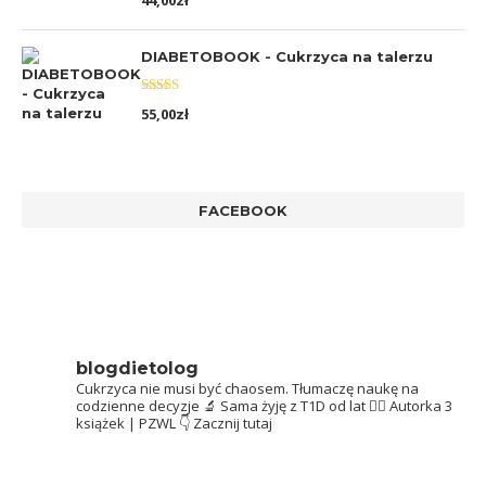
44,00
zł
5.00
na 5
DIABETOBOOK - Cukrzyca na talerzu
Oceniono
55,00
zł
5.00
na 5
FACEBOOK
blogdietolog
Cukrzyca nie musi być chaosem.
Tłumaczę naukę na
codzienne decyzje 🔬
Sama żyję z T1D od lat 👩‍⚕️
Autorka 3
książek | PZWL
👇 Zacznij tutaj