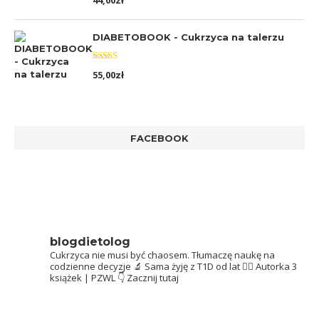
44,00
zł
5.00
na 5
DIABETOBOOK - Cukrzyca na talerzu
Oceniono
55,00
zł
5.00
na 5
FACEBOOK
blogdietolog
Cukrzyca nie musi być chaosem.
Tłumaczę naukę na
codzienne decyzje 🔬
Sama żyję z T1D od lat 👩‍⚕️
Autorka 3
książek | PZWL
👇 Zacznij tutaj