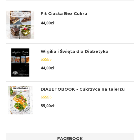
Fit Ciasta Bez Cukru
44,00
zł
Wigilia i Święta dla Diabetyka
Oceniono
44,00
zł
5.00
na 5
DIABETOBOOK - Cukrzyca na talerzu
Oceniono
55,00
zł
5.00
na 5
FACEBOOK