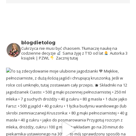
blogdietolog
Cukrzyca nie musi być chaosem.
Tłumaczę naukę na
codzienne decyzje
Sama żyję z T1D od lat
Autorka 3
książek | PZWL
Zacznij tutaj