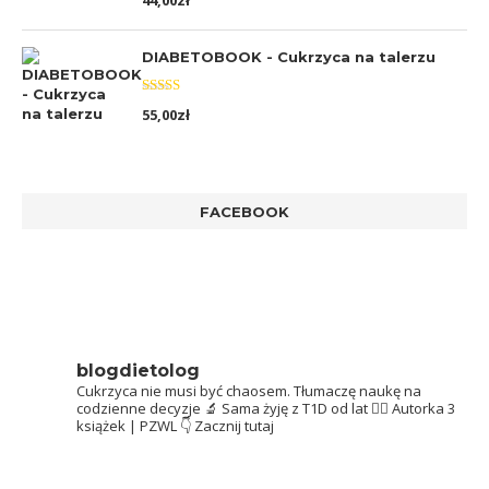
44,00
zł
5.00
na 5
DIABETOBOOK - Cukrzyca na talerzu
Oceniono
55,00
zł
5.00
na 5
FACEBOOK
blogdietolog
Cukrzyca nie musi być chaosem.
Tłumaczę naukę na
codzienne decyzje 🔬
Sama żyję z T1D od lat 👩‍⚕️
Autorka 3
książek | PZWL
👇 Zacznij tutaj