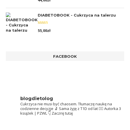
44,00
zł
5.00
na 5
DIABETOBOOK - Cukrzyca na talerzu
Oceniono
55,00
zł
5.00
na 5
FACEBOOK
blogdietolog
Cukrzyca nie musi być chaosem.
Tłumaczę naukę na
codzienne decyzje 🔬
Sama żyję z T1D od lat 👩‍⚕️
Autorka 3
książek | PZWL
👇 Zacznij tutaj