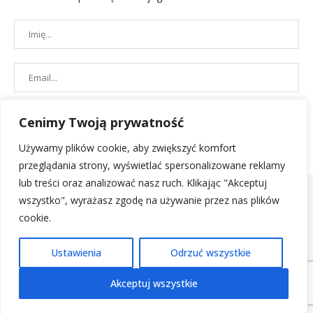
Cenimy Twoją prywatność
Używamy plików cookie, aby zwiększyć komfort
przeglądania strony, wyświetlać spersonalizowane reklamy
lub treści oraz analizować nasz ruch. Klikając "Akceptuj
wszystko", wyrażasz zgodę na używanie przez nas plików
cookie.
POLITYKA PRYWATNOŚCI
|
REGULAMIN SKLEPU
| 2019 - All Right
Ustawienia
Odrzuć wszystkie
Reserved. Designed and Developed by
PenciDesign
Akceptuj wszystkie
POWRÓT NA GÓRĘ