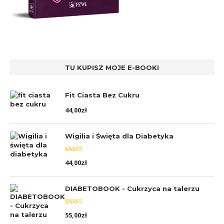
TU KUPISZ MOJE E-BOOKI
Fit Ciasta Bez Cukru
44,00
zł
Wigilia i Święta dla Diabetyka
Oceniono
44,00
zł
5.00
na 5
DIABETOBOOK - Cukrzyca na talerzu
Oceniono
55,00
zł
5.00
na 5