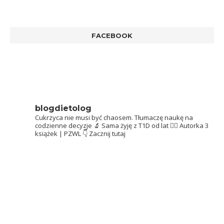
FACEBOOK
blogdietolog
Cukrzyca nie musi być chaosem.
Tłumaczę naukę na
codzienne decyzje 🔬
Sama żyję z T1D od lat 👩‍⚕️
Autorka 3
książek | PZWL
👇 Zacznij tutaj