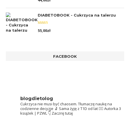
44,00
zł
5.00
na 5
DIABETOBOOK - Cukrzyca na talerzu
Oceniono
55,00
zł
5.00
na 5
FACEBOOK
blogdietolog
Cukrzyca nie musi być chaosem.
Tłumaczę naukę na
codzienne decyzje 🔬
Sama żyję z T1D od lat 👩‍⚕️
Autorka 3
książek | PZWL
👇 Zacznij tutaj