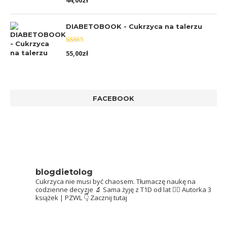
44,00
zł
5.00
na 5
DIABETOBOOK - Cukrzyca na talerzu
Oceniono
55,00
zł
5.00
na 5
FACEBOOK
blogdietolog
Cukrzyca nie musi być chaosem.
Tłumaczę naukę na
codzienne decyzje 🔬
Sama żyję z T1D od lat 👩‍⚕️
Autorka 3
książek | PZWL
👇 Zacznij tutaj