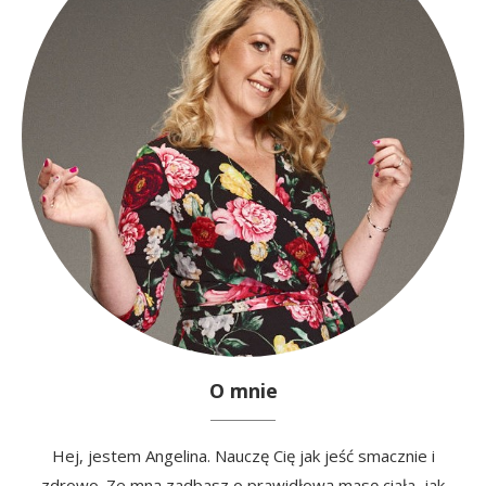
O mnie
Hej, jestem Angelina. Nauczę Cię jak jeść smacznie i
zdrowo. Ze mną zadbasz o prawidłową masę ciała, jak