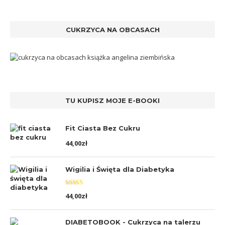
CUKRZYCA NA OBCASACH
TU KUPISZ MOJE E-BOOKI
Fit Ciasta Bez Cukru
44,00
zł
Wigilia i Święta dla Diabetyka
Oceniono
44,00
zł
5.00
na 5
DIABETOBOOK - Cukrzyca na talerzu