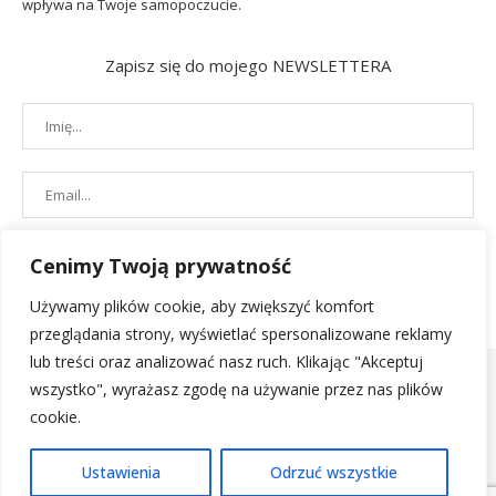
wpływa na Twoje samopoczucie.
Zapisz się do mojego NEWSLETTERA
Cenimy Twoją prywatność
Używamy plików cookie, aby zwiększyć komfort
przeglądania strony, wyświetlać spersonalizowane reklamy
lub treści oraz analizować nasz ruch. Klikając "Akceptuj
wszystko", wyrażasz zgodę na używanie przez nas plików
cookie.
POLITYKA PRYWATNOŚCI
|
REGULAMIN SKLEPU
| 2019 - All Right
Ustawienia
Odrzuć wszystkie
Reserved. Designed and Developed by
PenciDesign