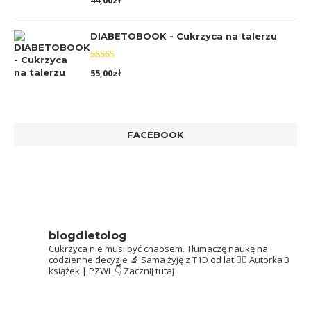
44,00
zł
5.00
na 5
DIABETOBOOK - Cukrzyca na talerzu
Oceniono
55,00
zł
5.00
na 5
FACEBOOK
blogdietolog
Cukrzyca nie musi być chaosem.
Tłumaczę naukę na
codzienne decyzje 🔬
Sama żyję z T1D od lat 👩‍⚕️
Autorka 3
książek | PZWL
👇 Zacznij tutaj