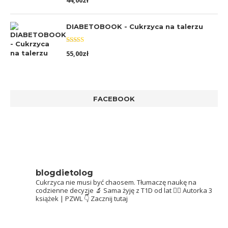
44,00
zł
5.00
na 5
DIABETOBOOK - Cukrzyca na talerzu
Oceniono
55,00
zł
5.00
na 5
FACEBOOK
blogdietolog
Cukrzyca nie musi być chaosem.
Tłumaczę naukę na
codzienne decyzje 🔬
Sama żyję z T1D od lat 👩‍⚕️
Autorka 3
książek | PZWL
👇 Zacznij tutaj