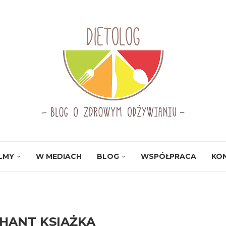
ILMY
W MEDIACH
BLOG
WSPÓŁPRACA
KO
HANT KSIĄŻKA