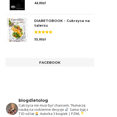
Oceniono
44,00
zł
5.00
na 5
DIABETOBOOK - Cukrzyca na
talerzu
Oceniono
55,00
zł
5.00
na 5
FACEBOOK
blogdietolog
Cukrzyca nie musi być chaosem.
Tłumaczę
naukę na codzienne decyzje
Sama żyję z
T1D od lat
Autorka 3 książek | PZWL