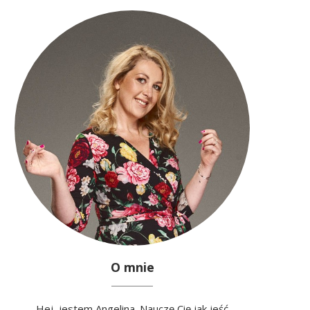
O mnie
Hej, jestem Angelina. Nauczę Cię jak jeść