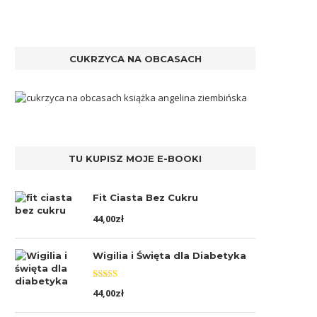
CUKRZYCA NA OBCASACH
TU KUPISZ MOJE E-BOOKI
Fit Ciasta Bez Cukru
44,00
zł
Wigilia i Święta dla Diabetyka
Oceniono
44,00
zł
5.00
na 5