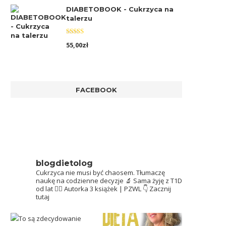
DIABETOBOOK - Cukrzyca na
talerzu
Oceniono
55,00
zł
5.00
na 5
FACEBOOK
blogdietolog
Cukrzyca nie musi być chaosem.
Tłumaczę
naukę na codzienne decyzje 🔬
Sama żyję z T1D
od lat 👩‍⚕️
Autorka 3 książek | PZWL
👇 Zacznij
tutaj