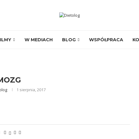
ILMY
W MEDIACH
BLOG
WSPÓŁPRACA
K
MOZG
olog
1 sierpnia, 2017