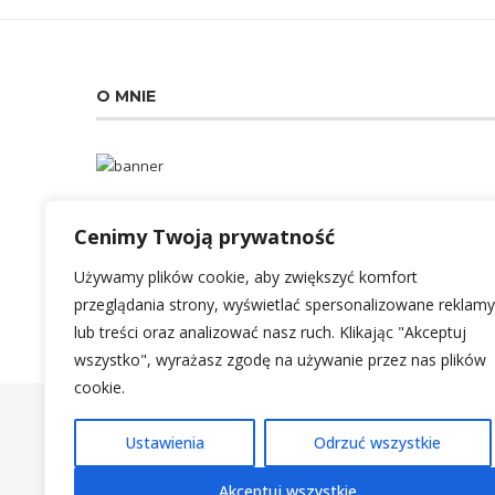
O MNIE
Hej! Jestem Angelina i jestem tu, by Ci pomóc odżywiać się
Cenimy Twoją prywatność
lepiej. Ze mną poczujesz się lekko i nabierzesz pewności,
że to co jesz wpływa na Twoje samopoczucie.
Używamy plików cookie, aby zwiększyć komfort
przeglądania strony, wyświetlać spersonalizowane reklamy
lub treści oraz analizować nasz ruch. Klikając "Akceptuj
wszystko", wyrażasz zgodę na używanie przez nas plików
cookie.
Ustawienia
Odrzuć wszystkie
Akceptuj wszystkie