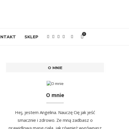
0
ONTAKT
SKLEP
O MNIE
O mnie
Hej, jestem Angelina. Nauczę Cię jak jeść
smacznie i zdrowo. Ze mną zadbasz o
prawidłową masę ciała, jak również wyrównasz