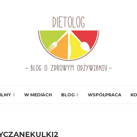
ILMY
W MEDIACH
BLOG
WSPÓŁPRACA
K
YCZANEKULKI2