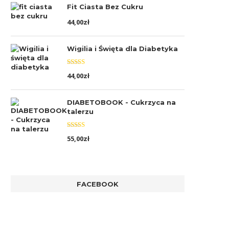
Fit Ciasta Bez Cukru
44,00
zł
Wigilia i Święta dla Diabetyka
Oceniono
44,00
zł
5.00
na 5
DIABETOBOOK - Cukrzyca na
talerzu
Oceniono
55,00
zł
5.00
na 5
FACEBOOK