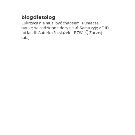
blogdietolog
Cukrzyca nie musi być chaosem.
Tłumaczę
naukę na codzienne decyzje 🔬
Sama żyję z T1D
od lat 👩‍⚕️
Autorka 3 książek | PZWL
👇 Zacznij
tutaj