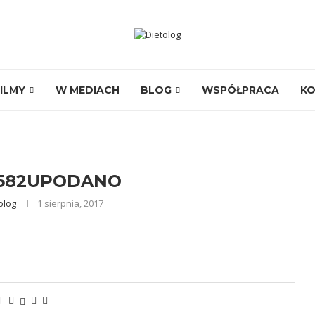
ILMY
W MEDIACH
BLOG
WSPÓŁPRACA
K
582UPODANO
olog
1 sierpnia, 2017