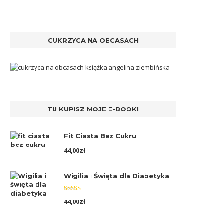
CUKRZYCA NA OBCASACH
TU KUPISZ MOJE E-BOOKI
Fit Ciasta Bez Cukru
44,00
zł
Wigilia i Święta dla Diabetyka
Oceniono
44,00
zł
5.00
na 5