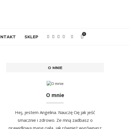
0
ONTAKT
SKLEP
O MNIE
O mnie
Hej, jestem Angelina. Nauczę Cię jak jeść
smacznie i zdrowo. Ze mną zadbasz o
prawidłową masę ciała, jak również wyrównasz