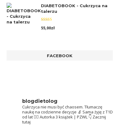
DIABETOBOOK - Cukrzyca na
talerzu
Oceniono
55,00
zł
5.00
na 5
FACEBOOK
blogdietolog
Cukrzyca nie musi być chaosem.
Tłumaczę
naukę na codzienne decyzje 🔬
Sama żyję z T1D
od lat 👩‍⚕️
Autorka 3 książek | PZWL
👇 Zacznij
tutaj