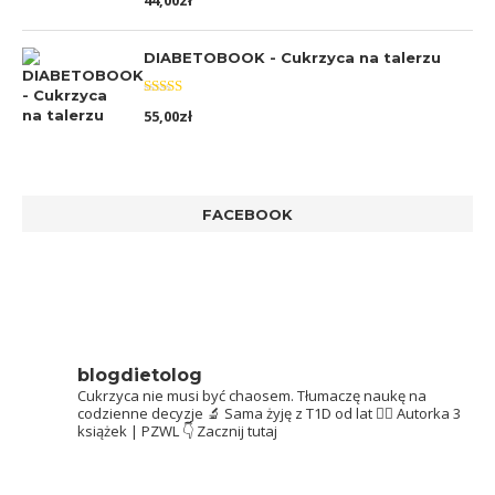
44,00
zł
5.00
na 5
DIABETOBOOK - Cukrzyca na talerzu
Oceniono
55,00
zł
5.00
na 5
FACEBOOK
blogdietolog
Cukrzyca nie musi być chaosem.
Tłumaczę naukę na
codzienne decyzje 🔬
Sama żyję z T1D od lat 👩‍⚕️
Autorka 3
książek | PZWL
👇 Zacznij tutaj