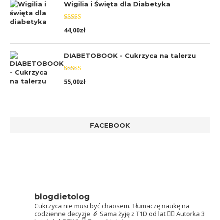
Wigilia i Święta dla Diabetyka
Oceniono
44,00
zł
5.00
na 5
DIABETOBOOK - Cukrzyca na talerzu
Oceniono
55,00
zł
5.00
na 5
FACEBOOK
blogdietolog
Cukrzyca nie musi być chaosem.
Tłumaczę naukę na
codzienne decyzje 🔬
Sama żyję z T1D od lat 👩‍⚕️
Autorka 3