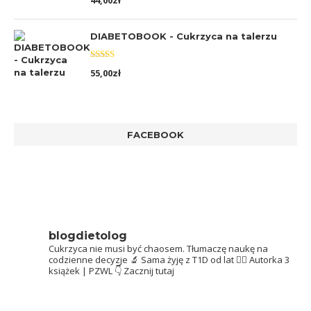
44,00
zł
5.00
na 5
DIABETOBOOK - Cukrzyca na talerzu
Oceniono
55,00
zł
5.00
na 5
FACEBOOK
blogdietolog
Cukrzyca nie musi być chaosem.
Tłumaczę naukę na
codzienne decyzje 🔬
Sama żyję z T1D od lat 👩‍⚕️
Autorka 3
książek | PZWL
👇 Zacznij tutaj