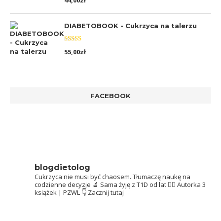
44,00
zł
5.00
na 5
DIABETOBOOK - Cukrzyca na talerzu
Oceniono
55,00
zł
5.00
na 5
FACEBOOK
blogdietolog
Cukrzyca nie musi być chaosem.
Tłumaczę naukę na
codzienne decyzje 🔬
Sama żyję z T1D od lat 👩‍⚕️
Autorka 3
książek | PZWL
👇 Zacznij tutaj