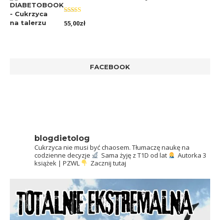
Oceniono
55,00
zł
5.00
na 5
FACEBOOK
blogdietolog
Cukrzyca nie musi być chaosem.
Tłumaczę naukę na
codzienne decyzje
Sama żyję z T1D od lat
Autorka 3
książek | PZWL
Zacznij tutaj