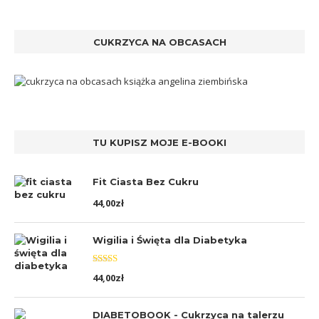
CUKRZYCA NA OBCASACH
TU KUPISZ MOJE E-BOOKI
Fit Ciasta Bez Cukru
44,00
zł
Wigilia i Święta dla Diabetyka
Oceniono
44,00
zł
5.00
na 5
DIABETOBOOK - Cukrzyca na talerzu