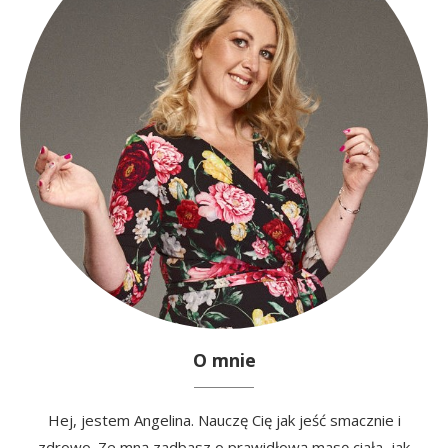
O mnie
Hej, jestem Angelina. Nauczę Cię jak jeść smacznie i
zdrowo. Ze mną zadbasz o prawidłową masę ciała, jak