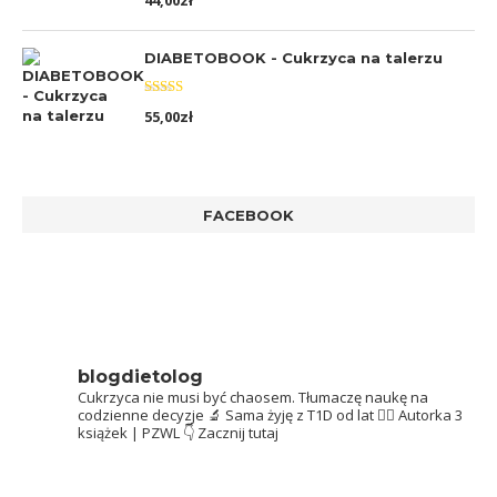
44,00
zł
5.00
na 5
DIABETOBOOK - Cukrzyca na talerzu
Oceniono
55,00
zł
5.00
na 5
FACEBOOK
blogdietolog
Cukrzyca nie musi być chaosem.
Tłumaczę naukę na
codzienne decyzje 🔬
Sama żyję z T1D od lat 👩‍⚕️
Autorka 3
książek | PZWL
👇 Zacznij tutaj