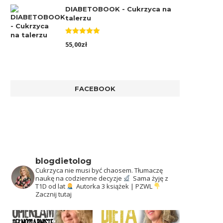
DIABETOBOOK - Cukrzyca na
talerzu
Oceniono
55,00
zł
5.00
na 5
FACEBOOK
blogdietolog
Cukrzyca nie musi być chaosem.
Tłumaczę
naukę na codzienne decyzje
Sama żyję z
T1D od lat
Autorka 3 książek | PZWL
Zacznij tutaj