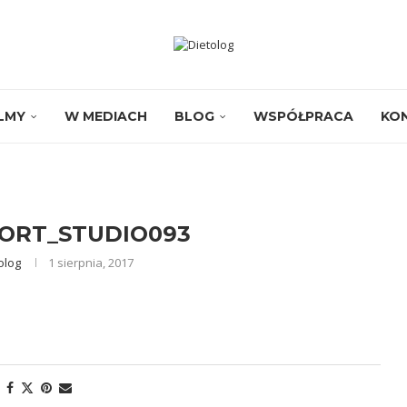
ILMY
W MEDIACH
BLOG
WSPÓŁPRACA
KO
ORT_STUDIO093
olog
1 sierpnia, 2017