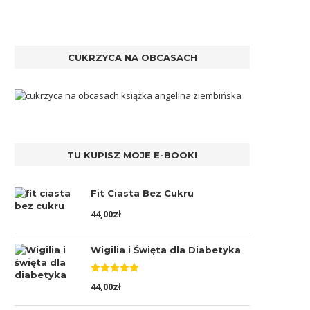
CUKRZYCA NA OBCASACH
TU KUPISZ MOJE E-BOOKI
Fit Ciasta Bez Cukru
44,00
zł
Wigilia i Święta dla Diabetyka
Oceniono
44,00
zł
5.00
na 5