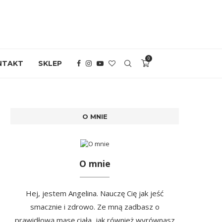
0
NTAKT
SKLEP
O MNIE
O mnie
Hej, jestem Angelina. Nauczę Cię jak jeść
smacznie i zdrowo. Ze mną zadbasz o
prawidłową masę ciała, jak również wyrównasz