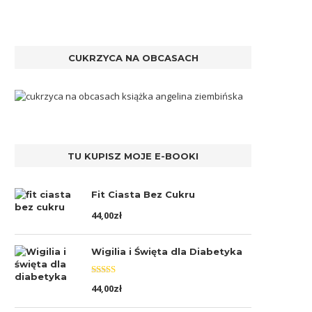
CUKRZYCA NA OBCASACH
TU KUPISZ MOJE E-BOOKI
Fit Ciasta Bez Cukru
44,00
zł
Wigilia i Święta dla Diabetyka
Oceniono
44,00
zł
5.00
na 5