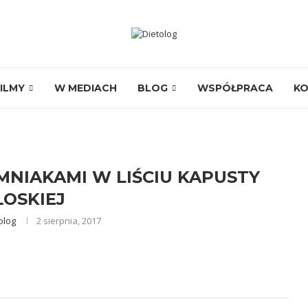
ILMY
W MEDIACH
BLOG
WSPÓŁPRACA
K
MNIAKAMI W LIŚCIU KAPUSTY
OSKIEJ
olog
2 sierpnia, 2017