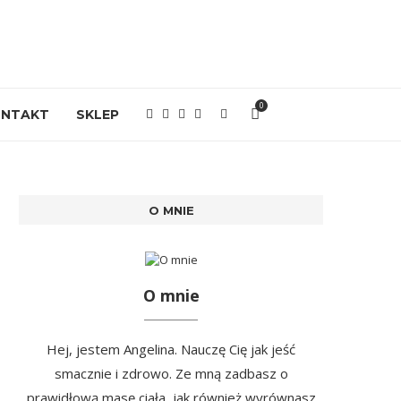
0
ONTAKT
SKLEP
O MNIE
O mnie
Hej, jestem Angelina. Nauczę Cię jak jeść
smacznie i zdrowo. Ze mną zadbasz o
prawidłową masę ciała, jak również wyrównasz