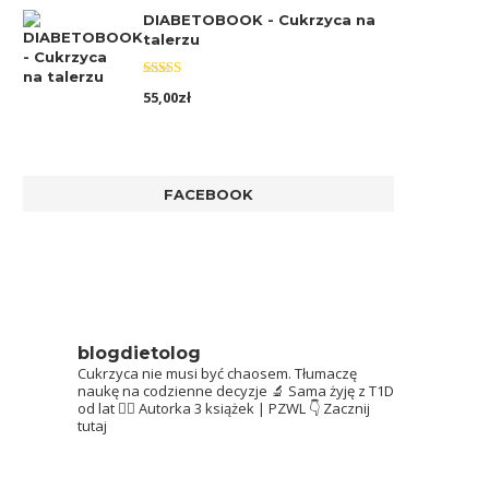
DIABETOBOOK - Cukrzyca na
talerzu
Oceniono
55,00
zł
5.00
na 5
FACEBOOK
blogdietolog
Cukrzyca nie musi być chaosem.
Tłumaczę
naukę na codzienne decyzje 🔬
Sama żyję z T1D
od lat 👩‍⚕️
Autorka 3 książek | PZWL
👇 Zacznij
tutaj