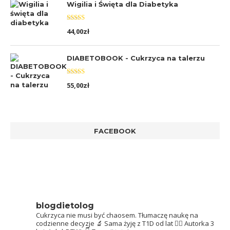
Wigilia i Święta dla Diabetyka
Oceniono
44,00
zł
5.00
na 5
DIABETOBOOK - Cukrzyca na talerzu
Oceniono
55,00
zł
5.00
na 5
FACEBOOK
blogdietolog
Cukrzyca nie musi być chaosem.
Tłumaczę naukę na
codzienne decyzje 🔬
Sama żyję z T1D od lat 👩‍⚕️
Autorka 3