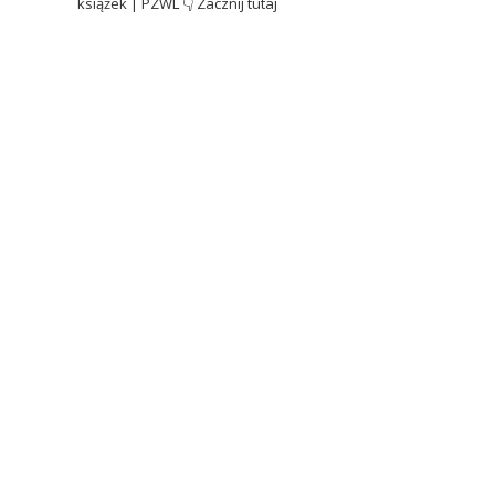
książek | PZWL
👇 Zacznij tutaj