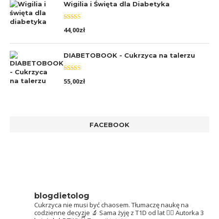
Wigilia i Święta dla Diabetyka
Oceniono
44,00
zł
5.00
na 5
DIABETOBOOK - Cukrzyca na talerzu
Oceniono
55,00
zł
5.00
na 5
FACEBOOK
blogdietolog
Cukrzyca nie musi być chaosem.
Tłumaczę naukę na
codzienne decyzje 🔬
Sama żyję z T1D od lat 👩‍⚕️
Autorka 3